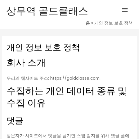
콘
메
상무역 골드클래스
텐
인
츠
홈
개인 정보 보호 정책
로
메
건
너
개인 정보 보호 정책
뉴
뛰
기
회사 소개
우리의 웹사이트 주소: https://goldclasse.com.
수집하는 개인 데이터 종류 및
수집 이유
댓글
방문자가 사이트에서 댓글을 남기면 스팸 감지를 위해 댓글 폼에