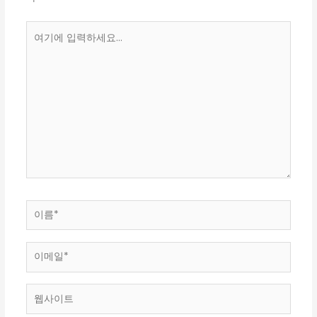
여
기
에
입
력
하
세
요...
이
름
*
이
메
일
웹
*
사