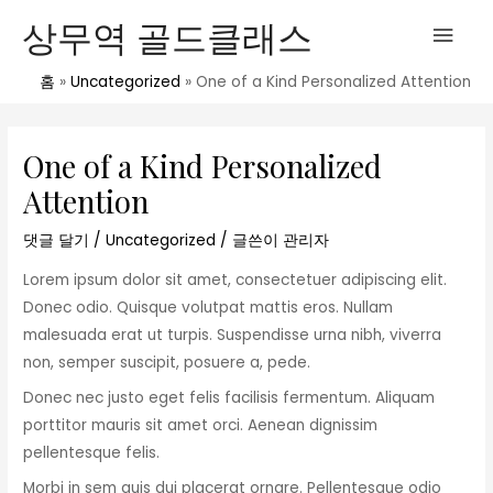
콘
메
상무역 골드클래스
텐
인
츠
홈
Uncategorized
One of a Kind Personalized Attention
로
메
포
건
스
너
One of a Kind Personalized
뉴
트
뛰
Attention
탐
기
색
댓글 달기
/
Uncategorized
/ 글쓴이
관리자
Lorem ipsum dolor sit amet, consectetuer adipiscing elit.
Donec odio. Quisque volutpat mattis eros. Nullam
malesuada erat ut turpis. Suspendisse urna nibh, viverra
non, semper suscipit, posuere a, pede.
Donec nec justo eget felis facilisis fermentum. Aliquam
porttitor mauris sit amet orci. Aenean dignissim
pellentesque felis.
Morbi in sem quis dui placerat ornare. Pellentesque odio